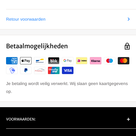
R 1200 GS 2007-2010 (0303)
R 1200 GS 2010-2013 (0450)
Retour voorwaarden
R 1200 GS Adventure 2005-2007 (0382)
R 1200 GS Adventure 2006-2010 (0380)
R 1200 GS Adventure 2010-2014 (0470)
Betaalmogelijkheden
R 1200 GS Adventure LC 2014-2016 (0A02)
R 1200 GS Adventure LC 2017-2020 (0A52)
R 1200 GS LC 2013-2016 (0A01)
R 1200 GS LC 2017-2020 (0A51)
Je betaling wordt veilig verwerkt. Wij slaan geen kaartgegevens
R 1250 GS 2018- (0J91)
op.
R 1250 GS 2022- (0M01)
R 1250 GS Adventure 2018- (0J51)
R 1250 GS Adventure 2022- (0M03)
VOORWAARDEN:
EU Retour/ Garantie