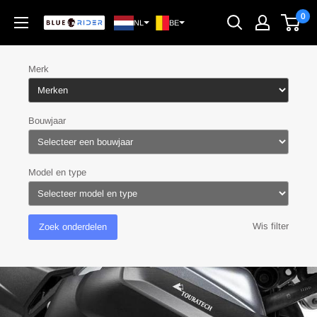
Doorgaan
0
Blue
NL
BE
Rider
Merk
Bouwjaar
Model en type
Wis filter
Zoek onderdelen