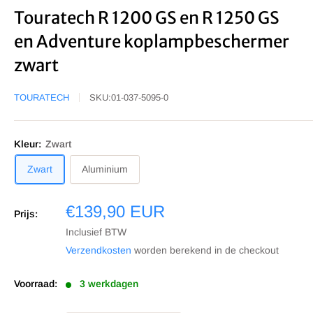
Touratech R 1200 GS en R 1250 GS
en Adventure koplampbeschermer
zwart
TOURATECH
SKU:
01-037-5095-0
Kleur:
Zwart
Zwart
Aluminium
Sale
€139,90 EUR
Prijs:
prijs
Inclusief BTW
Verzendkosten
worden berekend in de checkout
Voorraad:
3 werkdagen