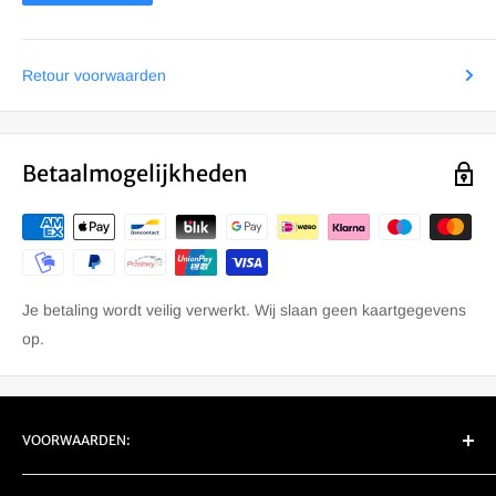
R 1150 GS Adventure 2001-2005 (0441)
R 1200 GS 2004-2007 (0307)
Retour voorwaarden
R 1200 GS 2007-2010 (0303)
R 1200 GS 2010-2013 (0450)
R 1200 GS Adventure 2005-2007 (0382)
Betaalmogelijkheden
R 1200 GS Adventure 2006-2010 (0380)
R 1200 GS Adventure 2010-2014 (0470)
R 1200 GS Adventure LC 2014-2016 (0A02)
R 1200 GS Adventure LC 2017-2020 (0A52)
Je betaling wordt veilig verwerkt. Wij slaan geen kaartgegevens
R 1200 GS LC 2013-2016 (0A01)
op.
R 1200 GS LC 2017-2020 (0A51)
R 1250 GS 2018- (0J91)
R 1250 GS 2022- (0M01)
VOORWAARDEN:
R 1250 GS Adventure 2018- (0J51)
EU Retour/ Garantie