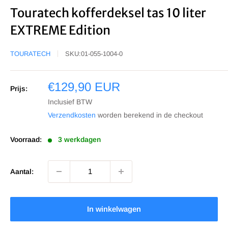
Touratech kofferdeksel tas 10 liter
EXTREME Edition
TOURATECH
SKU:
01-055-1004-0
Sale
€129,90 EUR
Prijs:
prijs
Inclusief BTW
Verzendkosten
worden berekend in de checkout
Voorraad:
3 werkdagen
Aantal:
In winkelwagen