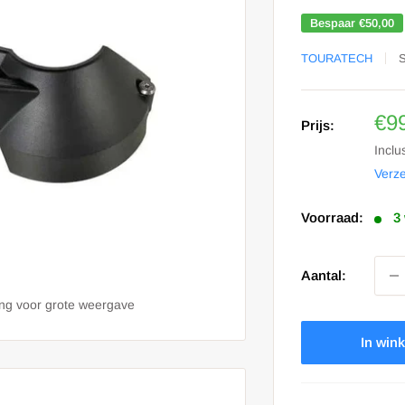
Bespaar
€50,00
TOURATECH
Sa
€9
Prijs:
prij
Inclu
Verz
Voorraad:
3
Aantal:
ing voor grote weergave
In win