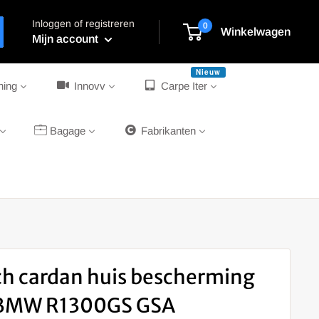
Inloggen of registreren
0
Winkelwagen
Mijn account
Nieuw
ning
Innovv
Carpe Iter
Bagage
Fabrikanten
h cardan huis bescherming
 BMW R1300GS GSA