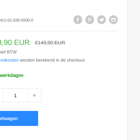
SKU:
01-035-5500-0
le
9,90 EUR
Prijs
€149,90 EUR
s
sief BTW
endkosten
worden berekend in de checkout
 werkdagen
kelwagen