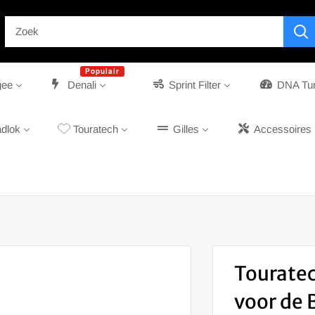
Populair
gee
Denali
Sprint Filter
DNA Tu
dlok
Touratech
Gilles
Accessoires
Touratec
voor de