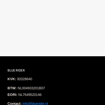
BLUE RIDER
KVK:
92028640
BTW:
NL004933201B07
EORI:
NL7649520146
Contact:
info@bluerider.nl