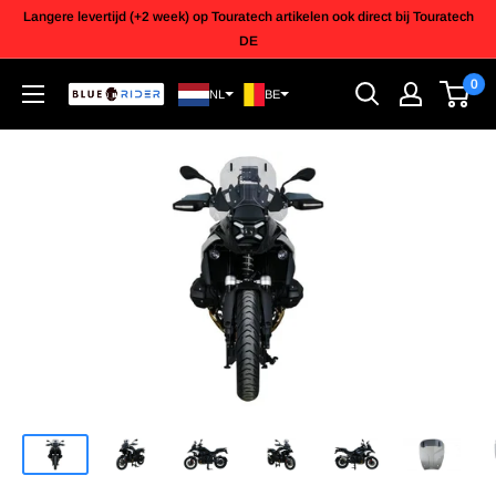
Doorgaan
Langere levertijd (+2 week) op Touratech artikelen ook direct bij Touratech
DE
0
Blue
NL
BE
Rider