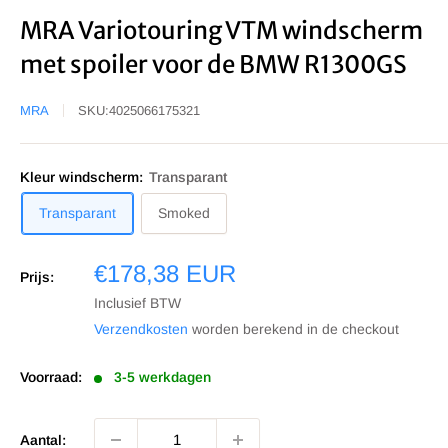
MRA Variotouring VTM windscherm
met spoiler voor de BMW R1300GS
MRA
SKU:
4025066175321
Kleur windscherm:
Transparant
Transparant
Smoked
Sale
€178,38 EUR
Prijs:
prijs
Inclusief BTW
Verzendkosten
worden berekend in de checkout
Voorraad:
3-5 werkdagen
Aantal: