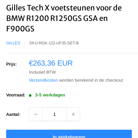
Gilles Tech X voetsteunen voor de
BMW R1200 R1250GS GSA en
F900GS
GILLES
SKU:
RGK-122-UF35-SET-B
Sale
€263,36 EUR
Prijs:
prijs
Inclusief BTW
Verzendkosten
worden berekend in de checkout
Voorraad:
3-5 werkdagen
Aantal:
In winkelwagen