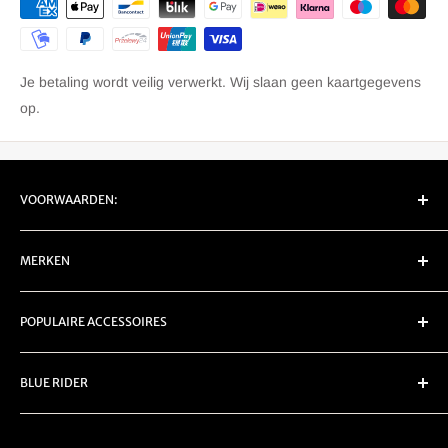
Je betaling wordt veilig verwerkt. Wij slaan geen kaartgegevens
op.
VOORWAARDEN:
EU Retour/ Garantie
MERKEN
Privacy
Verzenden
Carpe Iter
POPULAIRE ACCESSOIRES
Servicevoorwaarden
Chigee
Denali
Bescherming
BLUE RIDER
DMD
Led knipperlichten
Rubbatech
Logo knipperlichten
KVK:
92028640
Roadlock
Navigatie