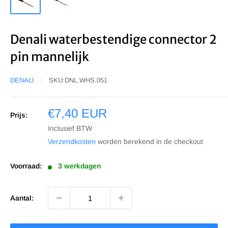
Denali waterbestendige connector 2
pin mannelijk
DENALI
SKU:
DNL.WHS.051
Sale
€7,40 EUR
Prijs:
prijs
Inclusief BTW
Verzendkosten
worden berekend in de checkout
Voorraad:
3 werkdagen
Aantal: