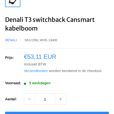
Denali T3 switchback Cansmart
kabelboom
DENALI
SKU:
DNL.WHS.13400
Sale
€53,11 EUR
Prijs:
prijs
Inclusief BTW
Verzendkosten
worden berekend in de checkout
Voorraad:
3 werkdagen
Aantal: