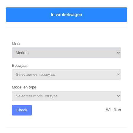
In winkelwagen
Merk
Bouwjaar
Model en type
Wis filter
Check