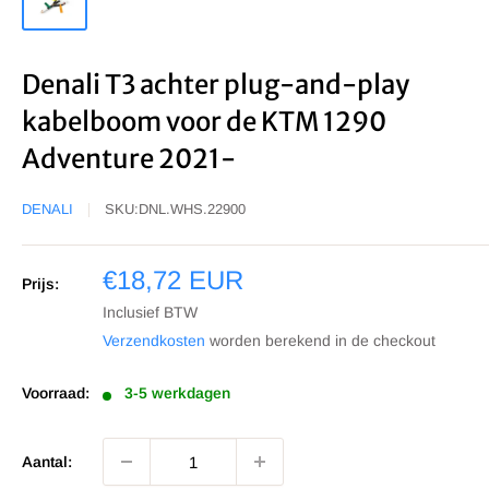
Denali T3 achter plug-and-play
kabelboom voor de KTM 1290
Adventure 2021-
DENALI
SKU:
DNL.WHS.22900
Sale
€18,72 EUR
Prijs:
prijs
Inclusief BTW
Verzendkosten
worden berekend in de checkout
Voorraad:
3-5 werkdagen
Aantal: