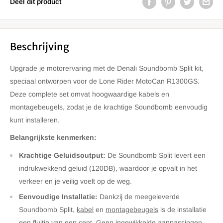
Deel dit product
Beschrijving
Upgrade je motorervaring met de Denali Soundbomb Split kit,
speciaal ontworpen voor de Lone Rider MotoCan R1300GS.
Deze complete set omvat hoogwaardige kabels en
montagebeugels, zodat je de krachtige Soundbomb eenvoudig
kunt installeren.
Belangrijkste kenmerken:
Krachtige Geluidsoutput:
De Soundbomb Split levert een
indrukwekkend geluid (120DB), waardoor je opvalt in het
verkeer en je veilig voelt op de weg.
Eenvoudige Installatie:
Dankzij de meegeleverde
Soundbomb Split,
kabel
en
montagebeugels
is de installatie
een fluitje van een cent. Geen ingewikkelde aanpassingen