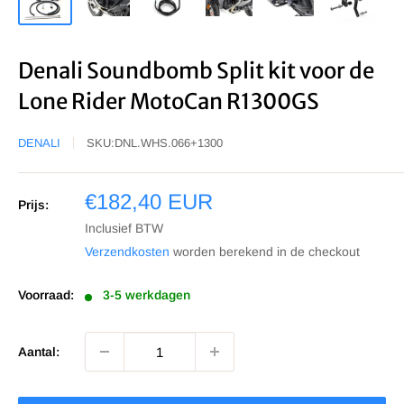
Denali Soundbomb Split kit voor de
Lone Rider MotoCan R1300GS
DENALI
SKU:
DNL.WHS.066+1300
Sale
€182,40 EUR
Prijs:
prijs
Inclusief BTW
Verzendkosten
worden berekend in de checkout
Voorraad:
3-5 werkdagen
Aantal: