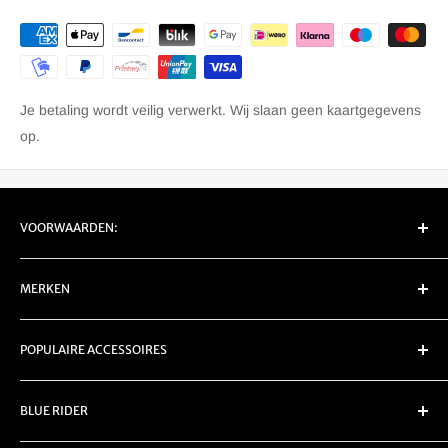
Je betaling wordt veilig verwerkt. Wij slaan geen kaartgegevens
op.
VOORWAARDEN:
EU Retour/ Garantie
MERKEN
Privacy
Verzenden
Carpe Iter
POPULAIRE ACCESSOIRES
Servicevoorwaarden
Chigee
Denali
Bescherming
BLUE RIDER
DMD
Led knipperlichten
Rubbatech
Logo knipperlichten
KVK:
92028640