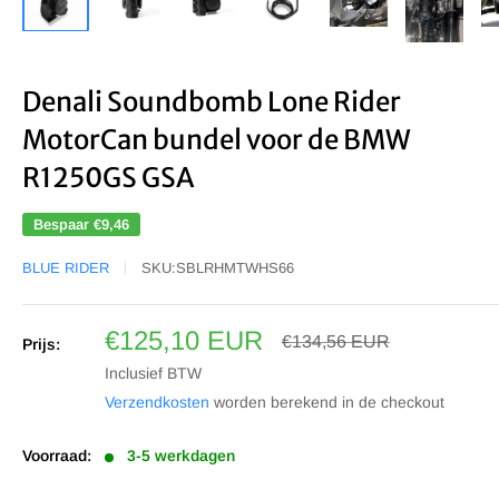
Denali Soundbomb Lone Rider
MotorCan bundel voor de BMW
R1250GS GSA
Bespaar
€9,46
BLUE RIDER
SKU:
SBLRHMTWHS66
Sale
€125,10 EUR
Prijs
€134,56 EUR
Prijs:
prijs
Inclusief BTW
Verzendkosten
worden berekend in de checkout
Voorraad:
3-5 werkdagen