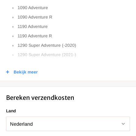
1090 Adventure
1090 Adventure R
1190 Adventure
1190 Adventure R
1290 Super Adventure (-2020)
1290 Super Adventure (2021-)
390 Adventure
Bekijk meer
690 Enduro
690 Enduro R
790 Adventure
Bereken verzendkosten
790 Adventure R
Land
890 Adventure
890 Adventure R
C 400 GT 2018- (0C09)