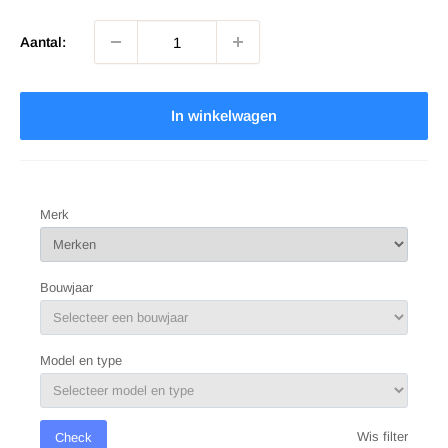
Aantal:
In winkelwagen
Merk
Bouwjaar
Model en type
Wis filter
Check