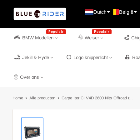
Doorgaan
Blue
Dutch
België
Rider
Spitsbergen en Jan Mayen
Populair
Populair
BMW Modellen
Weiser
Chi
Jekill & Hyde
Logo knipperlicht
Roa
Over ons
Home
Alle producten
Carpe Iter CI V4D 2600 Nits Offroad r...