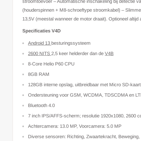
stroomtoevoer – Automatische inschakeling bij detectie 
(houderspinnen + M8-schroeftype stroomkabel) – Slimme s
13,5V (meestal wanneer de motor draait). Optioneel altijd
Specificaties V4D
Android 13
besturingssysteem
2600 NITS
2,5 keer helderder dan de
V4B
8-Core Helio P60 CPU
8GB RAM
128GB interne opslag, uitbreidbaar met Micro SD-kaar
Ondersteuning voor GSM, WCDMA, TDSCDMA en LT
Bluetooth 4.0
7 inch IPS/AFFS-scherm; resolutie 1920x1080, 2600 c
Achtercamera: 13.0 MP, Voorcamera: 5.0 MP
Diverse sensoren: Richting, Zwaartekracht, Beweging,