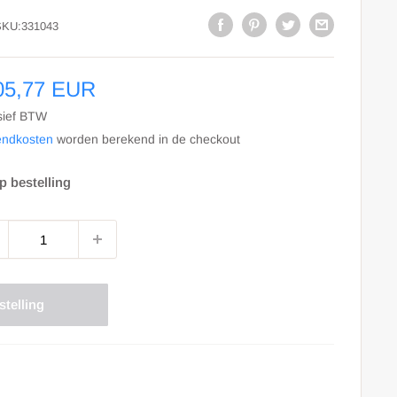
SKU:
331043
le
05,77 EUR
s
sief BTW
endkosten
worden berekend in de checkout
p bestelling
stelling