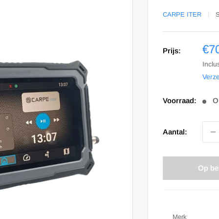
CARPE ITER
Sa
€7
Prijs:
prij
Inclu
Verz
Voorraad:
O
Aantal:
Op be
Merk