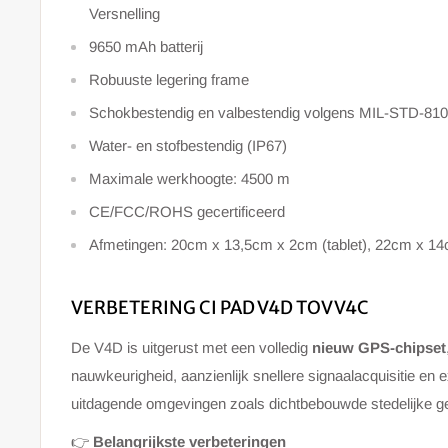
Versnelling
9650 mAh batterij
Robuuste legering frame
Schokbestendig en valbestendig volgens MIL-STD-81
Water- en stofbestendig (IP67)
Maximale werkhoogte: 4500 m
CE/FCC/ROHS gecertificeerd
Afmetingen: 20cm x 13,5cm x 2cm (tablet), 22cm x 14
VERBETERING CI PAD V4D TOV V4C
De V4D is uitgerust met een volledig
nieuw GPS-chipset
nauwkeurigheid, aanzienlijk snellere signaalacquisitie en ex
uitdagende omgevingen zoals dichtbebouwde stedelijke g
👉
Belangrijkste verbeteringen