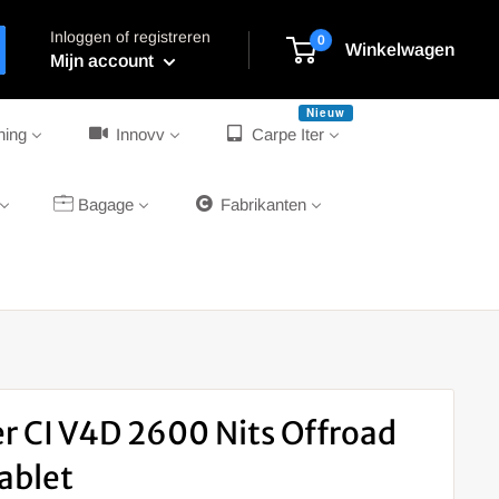
Inloggen of registreren
0
Winkelwagen
Mijn account
Nieuw
ning
Innovv
Carpe Iter
Bagage
Fabrikanten
er CI V4D 2600 Nits Offroad
ablet