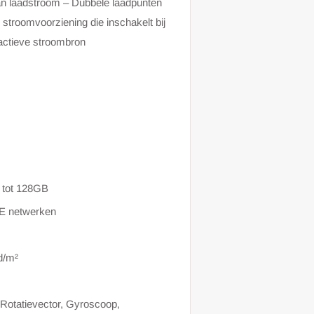
van laadstroom – Dubbele laadpunten
troomvoorziening die inschakelt bij
 actieve stroombron
t tot 128GB
E netwerken
d/m²
 Rotatievector, Gyroscoop,