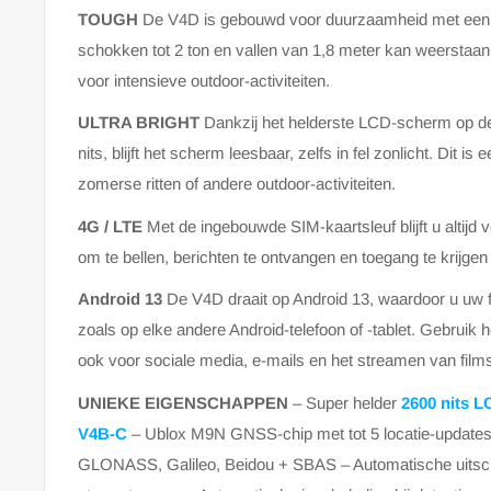
TOUGH
De V4D is gebouwd voor duurzaamheid met een in
schokken tot 2 ton en vallen van 1,8 meter kan weerstaan
voor intensieve outdoor-activiteiten.
ULTRA BRIGHT
Dankzij het helderste LCD-scherm op de
nits, blijft het scherm leesbaar, zelfs in fel zonlicht. Dit 
zomerse ritten of andere outdoor-activiteiten.
4G / LTE
Met de ingebouwde SIM-kaartsleuf blijft u altijd
om te bellen, berichten te ontvangen en toegang te krijgen 
Android 13
De V4D draait op Android 13, waardoor u uw fa
zoals op elke andere Android-telefoon of -tablet. Gebruik h
ook voor sociale media, e-mails en het streamen van film
UNIEKE EIGENSCHAPPEN
– Super helder
2600 nits L
V4B-C
– Ublox M9N GNSS-chip met tot 5 locatie-update
GLONASS, Galileo, Beidou + SBAS – Automatische uitscha