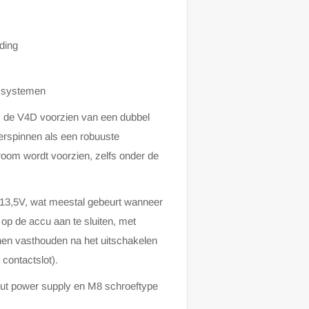
nding
n systemen
s de V4D voorzien van een dubbel
rspinnen als een robuuste
room wordt voorzien, zelfs onder de
 13,5V, wat meestal gebeurt wanneer
 op de accu aan te sluiten, met
nnen vasthouden na het uitschakelen
 contactslot).
tput power supply en M8 schroeftype