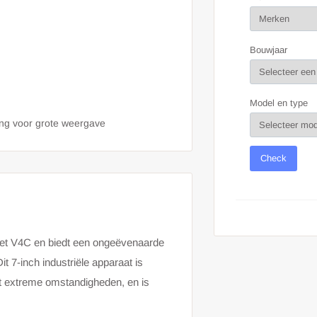
Bouwjaar
Model en type
ing voor grote weergave
Check
let V4C en biedt een ongeëvenaarde
it 7-inch industriële apparaat is
t extreme omstandigheden, en is