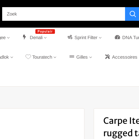
Populair
gee
Denali
Sprint Filter
DNA Tu
dlok
Touratech
Gilles
Accessoires
Carpe It
rugged t