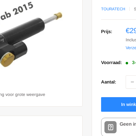
TOURATECH
Sa
€2
Prijs:
prij
Inclu
Verz
Voorraad:
3
Aantal:
ing voor grote weergave
In win
Geen i