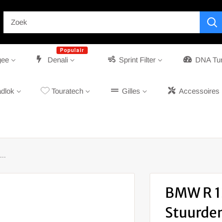
Populair
gee
Denali
Sprint Filter
DNA Tu
dlok
Touratech
Gilles
Accessoires
..
BMW R 1
Stuurde