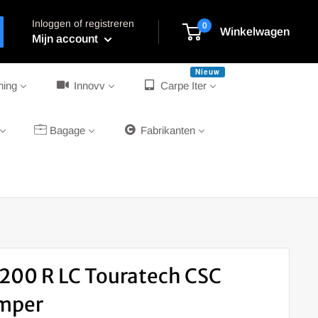
Inloggen of registreren
0
Winkelwagen
Mijn account
Nieuw
ning
Innovv
Carpe Iter
Bagage
Fabrikanten
200 R LC Touratech CSC
mper