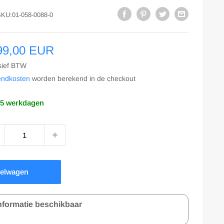
SKU:
01-058-0088-0
le
99,00 EUR
s
sief BTW
endkosten
worden berekend in de checkout
-5 werkdagen
kelwagen
nformatie beschikbaar