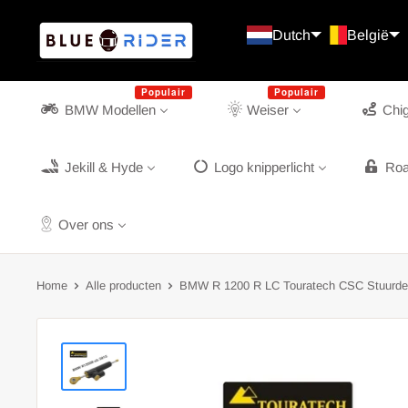
Doorgaan
Blue
Dutch
België
Rider
Spitsbergen en Jan Mayen
Populair
Populair
BMW Modellen
Weiser
Chi
Jekill & Hyde
Logo knipperlicht
Roa
Over ons
Home
Alle producten
BMW R 1200 R LC Touratech CSC Stuurde.