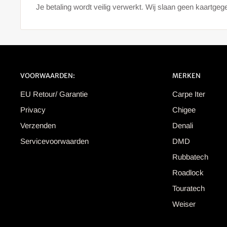
Je betaling wordt veilig verwerkt. Wij slaan geen kaartge
VOORWAARDEN:
MERKEN
EU Retour/ Garantie
Carpe Iter
Privacy
Chigee
Verzenden
Denali
Servicevoorwaarden
DMD
Rubbatech
Roadlock
Touratech
Weiser