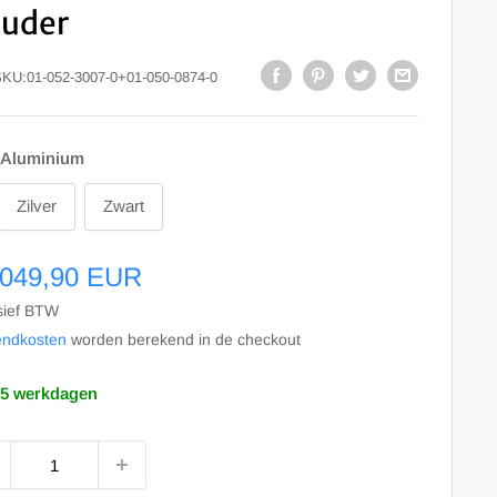
ouder
SKU:
01-052-3007-0+01-050-0874-0
Aluminium
Zilver
Zwart
le
.049,90 EUR
s
sief BTW
endkosten
worden berekend in de checkout
-5 werkdagen