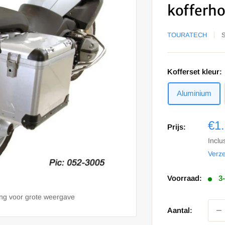
kofferh
TOURATECH
Kofferset kleur:
Aluminium
Sa
€1
Prijs:
prij
Inclu
Verz
Voorraad:
3
ing voor grote weergave
Aantal: