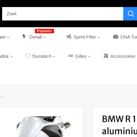
Populair
gee
Denali
Sprint Filter
DNA Tu
dlok
Touratech
Gilles
Accessoires
..
BMW R 1
aluminiu