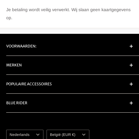
Je betaling wordt veilig verwerkt. Wij slaan geen kaartgegevens
op.
VOORWAARDEN:
EU Retour/ Garantie
MERKEN
Privacy
Verzenden
Carpe Iter
POPULAIRE ACCESSOIRES
Servicevoorwaarden
Chigee
Denali
Bescherming
BLUE RIDER
DMD
Led knipperlichten
Rubbatech
Logo knipperlichten
KVK:
92028640
Roadlock
Navigatie
BTW:
NL004933201B07
Touratech
Tanktas
Taal
Land
EORI:
NL7649520146
Nederlands
België (EUR €)