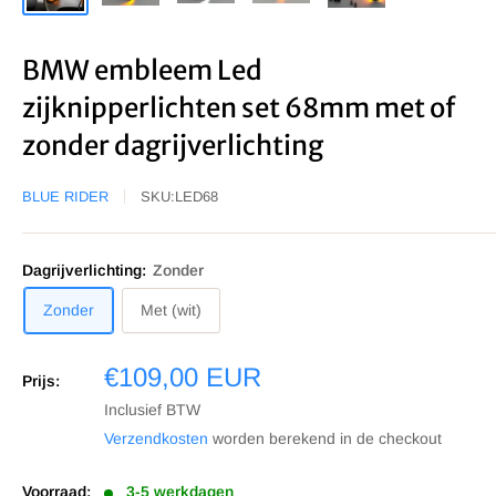
BMW embleem Led
zijknipperlichten set 68mm met of
zonder dagrijverlichting
BLUE RIDER
SKU:
LED68
Dagrijverlichting:
Zonder
Zonder
Met (wit)
Sale
€109,00 EUR
Prijs:
prijs
Inclusief BTW
Verzendkosten
worden berekend in de checkout
Voorraad:
3-5 werkdagen