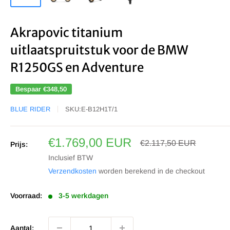
Akrapovic titanium
uitlaatspruitstuk voor de BMW
R1250GS en Adventure
Bespaar
€348,50
BLUE RIDER
SKU:
E-B12H1T/1
Sale
€1.769,00 EUR
Prijs
€2.117,50 EUR
Prijs:
prijs
Inclusief BTW
Verzendkosten
worden berekend in de checkout
Voorraad:
3-5 werkdagen
Aantal: