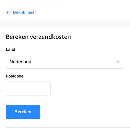
R 1250 RS 2023- (OM81)
Bekijk meer
R 1250 RT 2018- (0J61)
R 1250 RT 2023- (0J63)
Bereken verzendkosten
Land
Postcode
Bereken