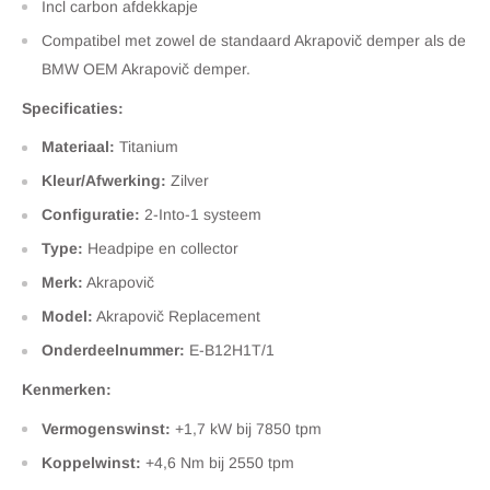
Incl carbon afdekkapje
Compatibel met zowel de standaard Akrapovič demper als de
BMW OEM Akrapovič demper.
Specificaties:
Materiaal:
Titanium
Kleur/Afwerking:
Zilver
Configuratie:
2-Into-1 systeem
Type:
Headpipe en collector
Merk:
Akrapovič
Model:
Akrapovič Replacement
Onderdeelnummer:
E-B12H1T/1
Kenmerken:
Vermogenswinst:
+1,7 kW bij 7850 tpm
Koppelwinst:
+4,6 Nm bij 2550 tpm