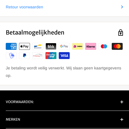
Retour voorwaarden
Betaalmogelijkheden
Je betaling wordt veilig verwerkt. Wij slaan geen kaartgegevens
op.
VOORWAARDEN:
EU Retour/ Garantie
MERKEN
Privacy
Verzenden